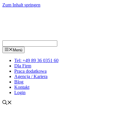
Zum Inhalt springen
Menü
Tel: +49 89 36 0351 60
Dla Firm
Praca dodatkowa
Agencja / Kariera
Blog
Kontakt
Login